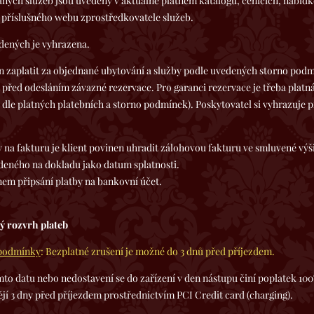
b jsou uvedeny v aktuálně platném katalogu, cenících, nabídkov
 příslušného webu zprostředkovatele služeb.
dených je vyhrazena.
 za objednané ubytování a služby podle uvedených storno podmínek
ed odesláním závazné rezervace. Pro garanci rezervace je třeba platná 
dle platných platebních a storno podmínek). Poskytovatel si vyhrazuje p
 je klient povinen uhradit zálohovou fakturu ve smluvené výši d
deného na dokladu jako datum splatnosti.
em připsání platby na bankovní účet.
vý rozvrh plateb
o podmínky
: Bezplatné zrušení je možné do 3 dnů před příjezdem.
mto datu nebo nedostavení se do zařízení v den nástupu činí poplatek 10
jí 3 dny před příjezdem prostřednictvím PCI Credit card (charging).