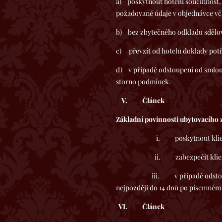
a) poskytnout hotelu součinnost, 
požadované údaje v objednávce vč.
b) bez zbytečného odkladu sdělov
c) převzít od hotelu doklady potř
d) v případě odstoupení od smlou
storno podmínek.
V.
Článek
Základní povinnosti ubytovacího 
i. poskytnout klientovi v
ii. zabezpečit klientovi poby
iii. v případě odstoupení od 
nejpozději do 14 dnů po písemném 
VI.
Článek