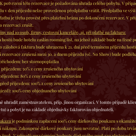
K potvrzení této rezervace je požadována úhrada celého pobytu. V případ
lu v den příjezdu nelze provedenou předplatbu vrátit. Předplatba ve výš
Platbu je třeba provést přes platební bránu po dokončení rezervace. V př
 rezervaci zrušit.
y nad 10 osob, firmy, cestovní kanceláře, aj. při platbě na fakturu:
m
hostů bude hotelu zaslán rooming list, na jehož základě bude na fixně 
o zálohová faktura bude uhrazena k 21. dni před termínem příjezdu host
á rezervace zrušená mezi 30. a dnem příjezdu (vč. No Show) bude podléh
 příchodem: bez stornopoplatku
řed příjezdem: 50% z ceny zrušeného ubytování
d příjezdem: 80% z ceny zrušeného ubytování
 před příjezdem: 100% z ceny zrušeného ubytování
jezd): 100% ceny objednaného ubytování
ně uhradit zaměstnavatelem, příp. jinou organizací. V tomto případě klien
tu) a pobyt je na základě objednávky fakturován objednateli.
ukazu
je podmínkou zaplacení 100% ceny dárkového poukazu s okamžitou
 nákupu. Zakoupené dárkové poukazy jsou nevratné. Platí po dobu trvání
jinak. V případě nevyčerpání hodnoty dárkového poukazu ubytovací zař