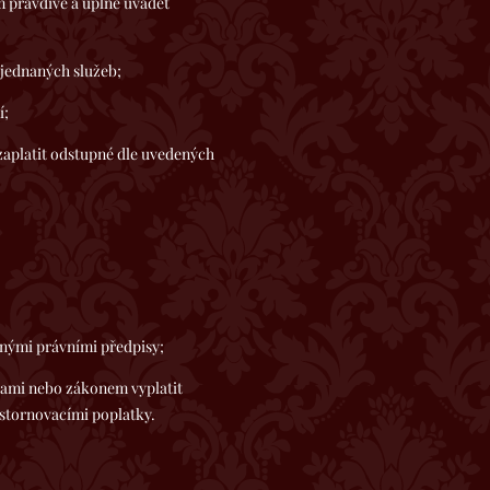
m pravdivě a úplně uvádět
jednaných služeb;
í;
zaplatit odstupné dle uvedených
mi právními předpisy;
mi nebo zákonem vyplatit
 stornovacími poplatky.