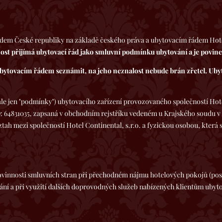
ádem České republiky na základě českého práva a ubytovacím řádem Hotelu
st přijímá ubytovací řád jako smluvní podmínku ubytování a je povin
ubytovacím řádem seznámit, na jeho neznalost nebude brán zřetel. Ubyto
 jen "podmínky") ubytovacího zařízení provozovaného společností Hotel 
O: 64831035, zapsaná v obchodním rejstříku vedeném u Krajského soudu v 
ah mezi společností Hotel Continental, s.r.o. a fyzickou osobou, která sl
ovinnosti smluvních stran při přechodném nájmu hotelových pokojů (pos
ní a při využití dalších doprovodných služeb nabízených klientům ubyto