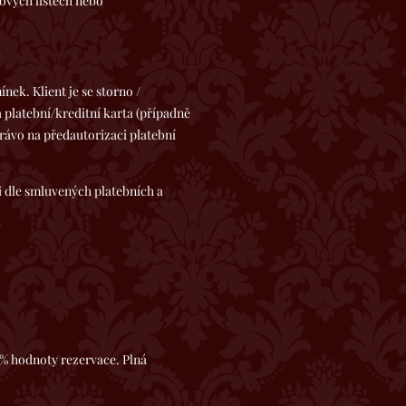
ých listech nebo
. Klient je se storno /
platební/kreditní karta (případně
rávo na předautorizaci platební
le smluvených platebních a
0% hodnoty rezervace. Plná