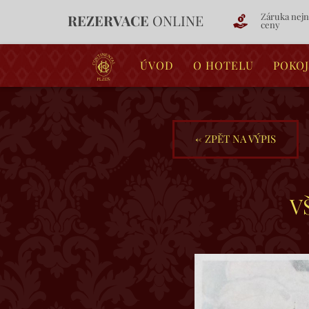
Záruka nejn
REZERVACE
ONLINE
ceny
ÚVOD
O HOTELU
POKOJ
←
ZPĚT NA VÝPIS
V