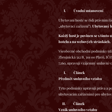
I.
Úvodní ustanovení
Ubytovaní hosté se řídí právním ř
„ubytovací zařízení").
Ubytovaný ho
Každý host je povinen se s tímto 
hotelu a na webových stránkách.
Všeobecné obchodní podmínky (dále
Zbrojnická 312/8, 301 00 Plzeň, IČ
7260, upravují vzájemný smluvní vzt
I.
Článek
Předmět smluvního vztahu
Tyto podmínky upravují práva a p
ubytovacím zařízením) pro ubytová
II.
Článek
Vznik smluvního vztahu