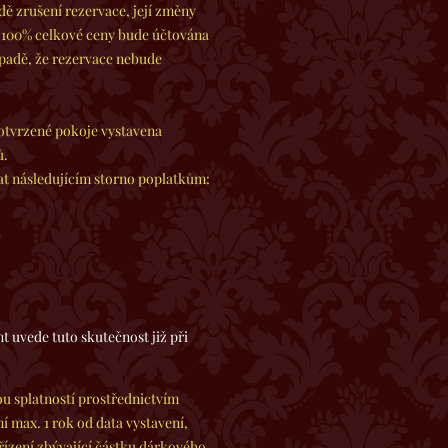
ě zrušení rezervace, její změny
i 100% celkové ceny bude účtována
ípadě, že rezervace nebude
potvrzené pokoje vystavena
ů.
at následujícím storno poplatkům:
t uvede tuto skutečnost již při
 splatností prostřednictvím
 max. 1 rok od data vystavení,
ízení zbývající částku dárkového