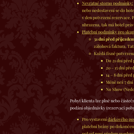
Nevratné storno podmínky:
nebo nedostavení se do hote
v den potvrzení rezervace. 
uhrazena, tak má hotel právo
Platební podmínky pro skupin
31 dní před příjezde
zálohová faktura. Tat
Každá fixně potvrzen
Do 21 dní před
20 – 15 dní p
14 – 8 dní pře
Méně než 7 dní
No Show (Nedo
Pobyt klienta lze plně nebo částeč
podání objednávky (rezervaci poby
Pro vystavení
dárkového po
platební brány po dokončení
pokud není předem uvedeno 