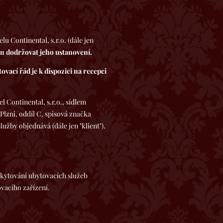
 Continental, s.r.o. (dále jen
en dodržovat jeho ustanovení.
vací řád je k dispozici na recepci
Continental, s.r.o., sídlem
Plzni, oddíl C, spisová značka
užby objednává (dále jen "klient").
kytování ubytovacích služeb
vacího zařízení.