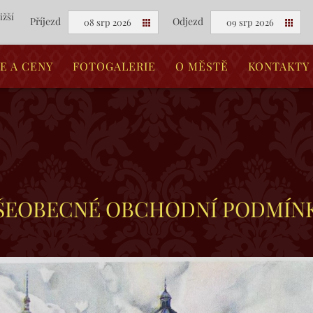
ižší
Příjezd
Odjezd
08 srp 2026
09 srp 2026
E A CENY
FOTOGALERIE
O MĚSTĚ
KONTAKTY
ŠEOBECNÉ OBCHODNÍ PODMÍN