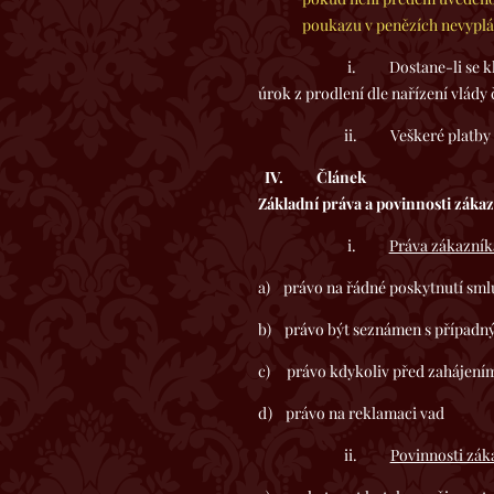
poukazu v penězích nevyplá
i. Dostane-li se klient do pro
úrok z prodlení dle nařízení vlády 
ii. Veškeré platby budou us
IV.
Článek
Základní práva a povinnosti záka
i.
Práva zákazník
a) právo na řádné poskytnutí sml
b) právo být seznámen s případn
c) právo kdykoliv před zahájením 
d) právo na reklamaci vad
ii.
Povinnosti zák