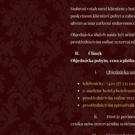
Smluvní vztah mezi klientem a hot
poskytnout klientovi pobyt a zabez
ubytovacímu zařízení smluvenou 
Objednávka služeb může být učiněn
prostřednictvím online rezervačn
II.
Článek
Objednávka pobytu, cena a platba
i.
Objednávka po
telefonicky: +420 377 235 292
e-mailem: hotel@hotelconti
prostřednictvím online rez
prostřednictvím zprostředk
ii. Host je povinen za ubytová
ceníku nebo rezervačního systému