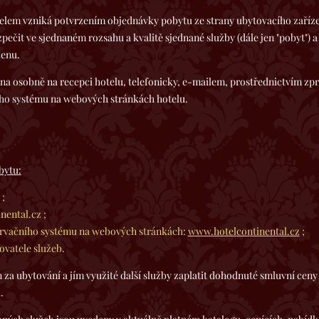
elem vzniká potvrzením objednávky pobytu ze strany ubytovacího zařízen
pečit ve sjednaném rozsahu a kvalitě sjednané služby (dále jen "pobyt") a
cenu.
a osobně na recepci hotelu, telefonicky, e-mailem, prostřednictvím zp
ího systému na webových stránkách hotelu.
bytu:
 ;
nental.cz ;
ervačního systému na webových stránkách:
www.hotelcontinental.cz
;
ovatele služeb.
ní a jím využité další služby zaplatit dohodnuté smluvní ceny na
.