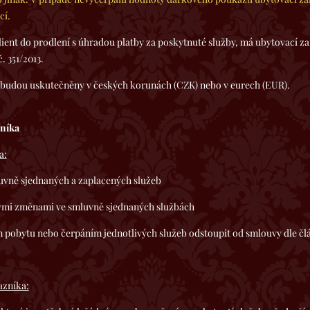
cí.
dlení s úhradou platby za poskytnuté služby, má ubytovací zaříze
č. 351/2013.
kutečněny v českých korunách (CZK) nebo v eurech (EUR).
zníka
a:
uvně sjednaných a zaplacených služeb
ými změnami ve smluvně sjednaných službách
pobytu nebo čerpáním jednotlivých služeb odstoupit od smlouvy dle člá
azníka: