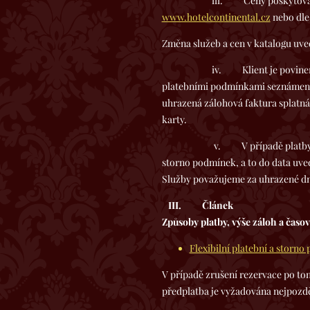
iii. Ceny poskytovaných služe
www.hotelcontinental.cz
nebo dle
Změna služeb a cen v katalogu uve
iv. Klient je povinen zaplatit
platebními podmínkami seznámen př
uhrazená zálohová faktura splatná 
karty.
v. V případě platby na fakturu
storno podmínek, a to do data uve
Služby považujeme za uhrazené dn
III.
Článek
Způsoby platby, výše záloh a časo
Flexibilní platební a storn
V případě zrušení rezervace po to
předplatba je vyžadována nejpozdě