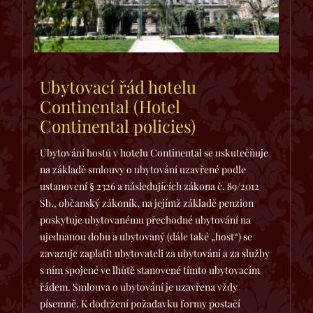
Ubytovací řád hotelu
Continental (Hotel
Continental policies)
Ubytování hostů v hotelu Continental se uskutečňuje
na základě smlouvy o ubytování uzavřené podle
ustanovení § 2326 a následujících zákona č. 89/2012
Sb., občanský zákoník, na jejímž základě penzion
poskytuje ubytovanému přechodné ubytování na
ujednanou dobu a ubytovaný (dále také „host“) se
zavazuje zaplatit ubytovateli za ubytování a za služby
s ním spojené ve lhůtě stanovené tímto ubytovacím
řádem. Smlouva o ubytování je uzavřena vždy
písemně. K dodržení požadavku formy postačí