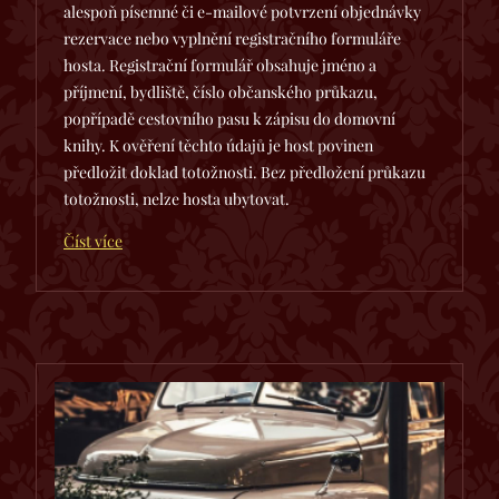
alespoň písemné či e-mailové potvrzení objednávky
rezervace nebo vyplnění registračního formuláře
hosta. Registrační formulář obsahuje jméno a
příjmení, bydliště, číslo občanského průkazu,
popřípadě cestovního pasu k zápisu do domovní
knihy. K ověření těchto údajů je host povinen
předložit doklad totožnosti. Bez předložení průkazu
totožnosti, nelze hosta ubytovat.
Číst více