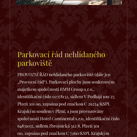
Parkovací řád nehlídaného
parkoviště
PROVOZNÍ ŘÁD nehlídaného parkoviště (dále jen
„Provozní řád“). Parkovací plochy jsou soukromým
majetkem společnosti RMM Group s.r.o.,
identifikační číslo 02378132, sídlem V Podhájí 109/27,
Plzeň 301 00, zapsána pod značkou C 29254/KSPL
Krajským soudem v Plzni; a jsou provozovány
společností Hotel Continental s.r.o, identifikační číslo
64831035, sídlem Zbrojnická 312/8, Plzeň 301
00, zapsána pod značkou C 7260/KSPL Krajským