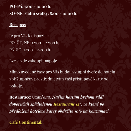
PO-PÁ: 7:00 - 10:00 h,
SO-NE, státní svátky: 8:00 - 10:00 h.
Recepce:
Je pro Vás k dispozici:
PO-ČT, NE: 12:00 – 22:00 h,
PÁ-SO: 12:00 – 24:00 h.
Lze si zde zakoupit nápoje.
Mimo uvedené časy pro Vás budou vstupní dveře do hotelu
zpříštupněny prostřednictvím Vaší přístupové karty od
pokoje.
zavřena. Našim hostům bychom rádi
Restaurace:
U
doporučuji spřátelenou
Restaurant 12
°, ve které po
předložení hotelové karty obdržíte 10% na konzumaci.
Café Continental: