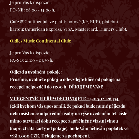
Je pro Vás k dispozici:
PO-NE: 08:00 - 14:00 h.
Café & Continental lze platit: hotově (Kč, EUR), platební
kartou: (American Express, VISA, Mastercard, Dinners Club).
Oldies Music Continental Club:
Je pro Vás k dispozici:
PÁ-SO: 21:00 - 03.30 h.
Odjezd a uvolnění pokoje:
Prosíme, uvolněte pokoj a odevzdejte klíče od pokoje na
recepci nejpozději do 11:00 h. DĚKUJEME VÁM!
V URGENTNÍCH PŘÍPADECH VOJETE +420 702 126 554.
Rádi bychom Vás upozornili, že pokud bude nutné příjezdu
nebo asistence odpovědné osoby na výše uvedeném tel. čísle
mimo otevírací dobu recepce zapříčiněné vlastní vinou
(např. ztráta karty od pokoje), bude Vám účtován poplatek ve
výši 1.000 CZK. Děkujeme za pochopení.